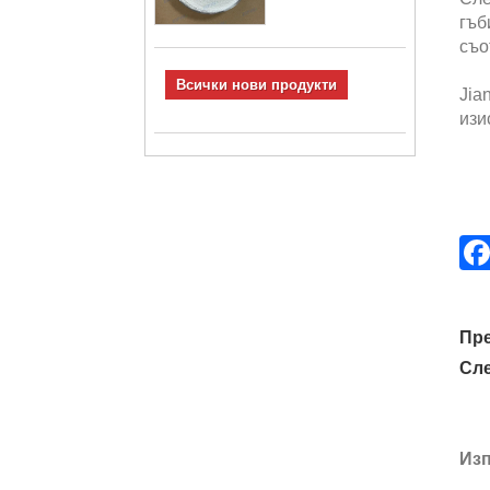
гъб
съо
Всички нови продукти
Jia
изи
Пр
Сл
Изп