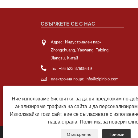
СВЪРЖЕТЕ СЕ С НАС
Адрес: Индустриален парк
Zhongchuang, Yaowang, Taixing,
Jiangsu, Китай
Тел:
+86-523-87608619
електронна поща:
info@zipinbio.com
факс: +86-523-85980936
Ние използваме бисквитки, за да ви предложим по-до
анализираме трафика на сайта и да персонализирам
Използвайки този сайт, вие се съгласявате с използван
наша страна.
Политика за поверителн
Отхвърляне
Приеми
Авторско право © 2022 Jiangsu Zipin Biotech Co., Ltd. 