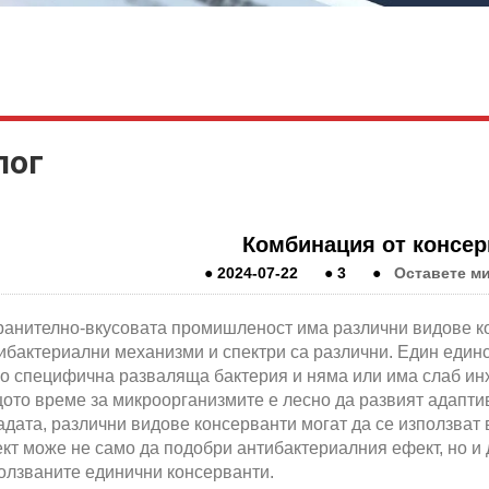
лог
Комбинация от консер
●
2024-07-22
●
3
●
Оставете м
ранително-вкусовата промишленост има различни видове ко
ибактериални механизми и спектри са различни. Един един
о специфична разваляща бактерия и няма или има слаб инх
ото време за микроорганизмите е лесно да развият адаптив
адата, различни видове консерванти могат да се използват
кт може не само да подобри антибактериалния ефект, но и 
олзваните единични консерванти.