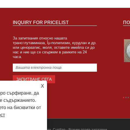
INQUIRY FOR PRICELIST
ПО
За запитвания относно нашата
Zipin Biotech ще присъства на FISA в Сао
трансглутаминаза, Îµ-полилизин, курдлан и др.
или ценоразпис, моля, оставете имейла си до
Пауло, Бразилия
нас и ние ще се свържем в рамките на 24
2023/08/04
часа.
Ще присъстваме на Food ingredient South America в Сао
Пауло, Бразилия от 8 до 10 август, а номерът на
щанда е F62.
X
бро сърфиране, да
е съдържанието.
ето на бисквитки от
ост
- Трансглутаминаза, ε-полилизин, Curdlan - Всички права запазени.