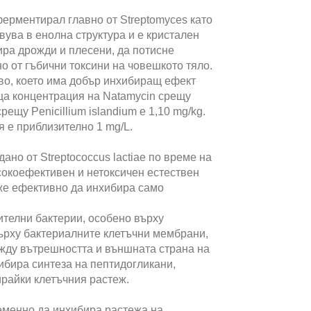
ерментирал главно от Streptomyces като
твува в енолна структура и е кристален
ира дрожди и плесени, да потисне
о от гъбични токсини на човешкото тяло.
во, което има добър инхибиращ ефект
ща концентрация на Natamycin срещу
срещу Penicillium islandium е 1,10 mg/kg.
 е приблизително 1 mg/L.
но от Streptococcus lactiae по време на
сокоефективен и нетоксичен естествен
оже ефективно да инхибира само
телни бактерии, особено върху
 върху бактериалните клетъчни мембрани,
ежду вътрешността и външната страна на
ибира синтеза на пептидогликани,
ирайки клетъчния растеж.
еменно да инхибира растежа на