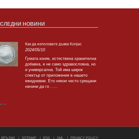
СЛЕДНИ НОВИНИ
Как да използвате дъвка Konjac
Zipi
2024/05/10
Шве
2024
Гумата коняк, естествена хранителна
добавка, е не само здравословна, но
Jian
и универсална. Той има широк
прис
спектър от приложения в нашето
хран
ежедневие. Ето някои често срещани
Шанх
начини да го ......
ВРЪЗКИ
SITEMAP
RSS
XML
PRIVACY POLICY