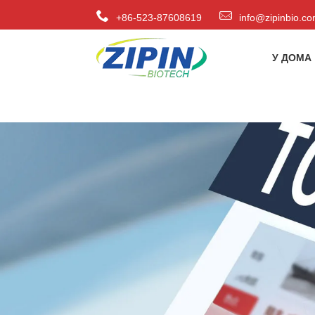
+86-523-87608619
info@zipinbio.c
У ДОМА