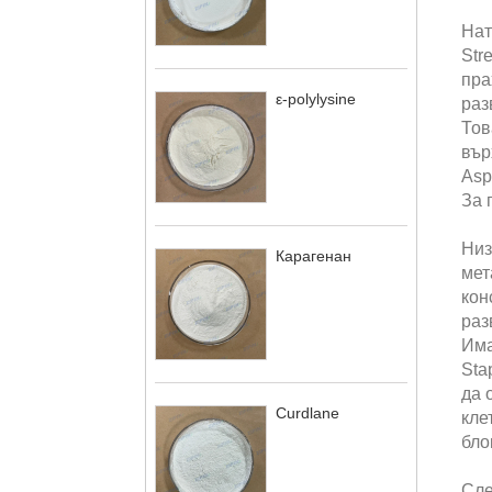
Нат
Str
пра
ε-polylysine
раз
Тов
вър
Asp
За 
Низ
Карагенан
мет
кон
раз
Има
Sta
да 
Curdlane
кле
бло
Сле