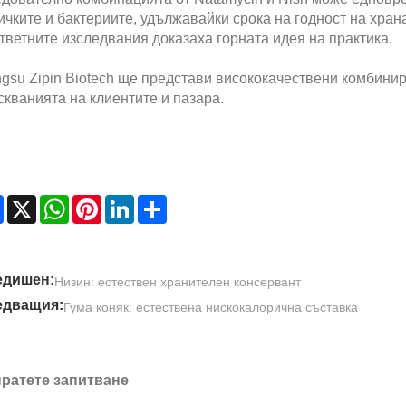
ичките и бактериите, удължавайки срока на годност на хран
тветните изследвания доказаха горната идея на практика.
ngsu Zipin Biotech ще представи висококачествени комбини
скванията на клиентите и пазара.
Facebook
X
WhatsApp
Pinterest
LinkedIn
Share
едишен:
Низин: естествен хранителен консервант
едващия:
Гума коняк: естествена нискокалорична съставка
ратете запитване