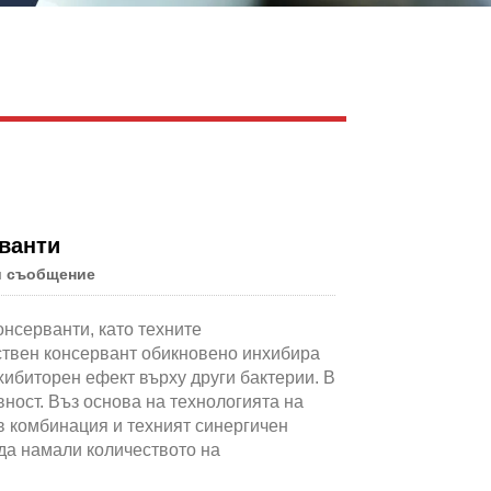
Live
ванти
и съобщение
нсерванти, като техните
ствен консервант обикновено инхибира
ибиторен ефект върху други бактерии. В
ност. Въз основа на технологията на
 в комбинация и техният синергичен
да намали количеството на