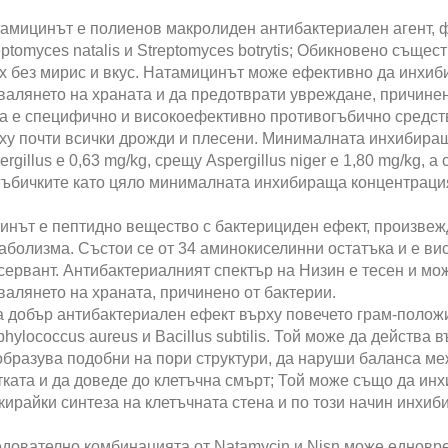
амицинът е полиенов макролиден антибактериален агент, ф
eptomyces natalis и Streptomyces botrytis; Обикновено същес
х без мирис и вкус. Натамицинът може ефективно да инхиб
валянето на храната и да предотврати увреждане, причинен
а е специфично и високоефективно противогъбично средст
ху почти всички дрожди и плесени. Минималната инхибира
ergillus е 0,63 mg/kg, срещу Aspergillus niger е 1,80 mg/kg, а 
гъбичките като цяло минималната инхибираща концентрация
инът е пептидно вещество с бактерициден ефект, произвежда
аболизма. Състои се от 34 аминокиселинни остатъка и е ви
сервант. Антибактериалният спектър на Низин е тесен и м
валянето на храната, причинено от бактерии.
 добър антибактериален ефект върху повечето грам-положи
phylococcus aureus и Bacillus subtilis. Той може да действа
образува подобни на пори структури, да наруши баланса м
тката и да доведе до клетъчна смърт; Той може също да инх
кирайки синтеза на клетъчната стена и по този начин инхиб
дователно комбинацията от Natamycin и Nisn може едновр