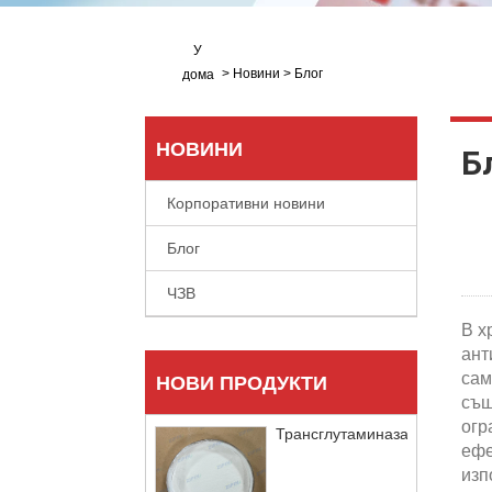
У
>
Новини
>
Блог
дома
НОВИНИ
Б
Корпоративни новини
Блог
ЧЗВ
В х
ант
сам
НОВИ ПРОДУКТИ
същ
огр
Трансглутаминаза
ефе
изп