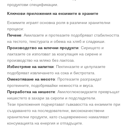
продуктови спецификации.
Ключови приложения на ензимите в храните
Ензимите играят основна роля в различни хранителни
процеси:
Печене
: Амилазите и протеазите подобряват стабилността
на тестото, текстурата и обема на хляб и сладкиши.
Производство на млечни продукти
: Сирището и
лактазите се използват за коагулация на сирене и
производство на мляко без лактоза.
Избистряне на напитки
: Пектиназите и целулазите
подобряват извличането на сока и бистротата.
Омекотяване на месото
: Протеазите разграждат
протеините, подобрявайки нежността и вкуса.
Преработка на нишесте
: Амилоглюкозидазите превръщат
нишестето в захари за сиропи и подсладители.
Тези приложения подчертават гъвкавостта на ензимите при
създаването на последователни, висококачествени
хранителни продукти, като същевременно намаляват
консумацията на енергия и отпадъците.