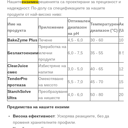
Нашите
ензимен
решенията са проектирани за прецизност и
надеждност. По-долу са спецификациите за нашите
продукти от най-високо ниво:
Оптимален
Име на
Температурен
Акт
Приложение
диапазон
продукта
диапазон (°C)
(U/g
на pH
BakeZyme Plus
Печене
4,5 - 6,0
30 - 60
10 0
Преработка на
Безлактоензим
млечни
6,0 - 7,5
35 - 55
8 50
продукти
ClearJuice
Избистряне на
3,0 - 5,0
40 - 65
12 0
смес
напитки
TenderPro
Омекотяване
5,5 - 7,0
45 - 70
15 0
протеаза
на месото
StarchSolve
Преобразуване
4,0 - 6,0
50 - 80
20 0
Ultra
на нишесте
Предимства на нашите ензими
Висока ефективност
: Ускорява реакциите, без да
променя хранителните профили.