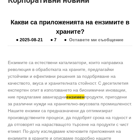
Корпоративни новини
Какви са приложенията на ензимите в
храните?
●
2025-08-21
●
7
●
Оставете ми съобщение
Ензимите са естествени катализатори, които направиха
революция в обработката на храните, предлагайки
устойчиви и ефективни решения за подобряване на
качеството, вкуса и хранителната стойност. С десетилетия
експертен опит в използването на биохимични иновации,
ние предлагаме авангардни
ензимен
продукти, пригодени
за различни нужди на хранително-вкусовата промишленост.
Нашите ензими са предназначени да оптимизират
производствените процеси, да подобрят срока на годност и
да отговорят на нарастващото търсене на продукти с чист
етикет. По-долу изследваме ключовите приложения на
ензимите в храните и описваме подробно нашите