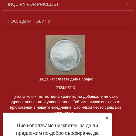
INQUIRY FOR PRICELIST
ПОСЛЕДНИ НОВИНИ
Как да използвате дъвка Konjac
2024/05/10
Гумата коняк, естествена хранителна добавка, е не само
здравословна, но и универсална. Той има широк спектър от
приложения в нашето ежедневие. Ето някои често срещани
начини да го ......
X
Ние използваме бисквитки, за да ви
предложим по-добро сърфиране, да