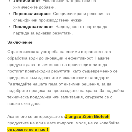
Устойчивост
: Екологични алтернативи на
химическите добавки.
Персонализиране
: Специализирани решения за
специфични производствени нужди.
Последователност
: Надеждност от партида до
партида за еднакви резултати.
Заключение
Стратегическата употреба на ензими в хранителната
обработка води до иновации и ефективност. Нашите
продукти дават възможност на производителите да
постигат превъзходни резултати, като същевременно се
придържат към здравните и екологичните стандарти.
Разгледайте нашата гама от ензимни решения, за да
подобрите процеса на производство на храна. За подробна
техническа поддръжка или запитвания, свържете се с
нашия екип днес.
Ако много се интересувате от
Jiangsu Zipin Biotech
продуктите на или имате въпроси, моля, не се колебайте
свържете се с нас！